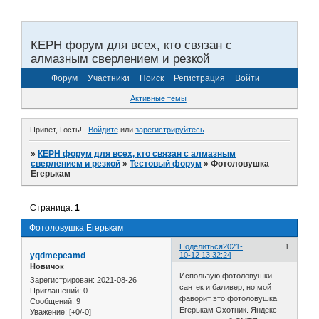
КЕРН форум для всех, кто связан с
алмазным сверлением и резкой
Форум
Участники
Поиск
Регистрация
Войти
Активные темы
Привет, Гость!
Войдите
или
зарегистрируйтесь
.
»
КЕРН форум для всех, кто связан с алмазным
сверлением и резкой
»
Тестовый форум
»
Фотоловушка
Егерькам
Страница:
1
Фотоловушка Егерькам
Поделиться
2021-
1
yqdmepeamd
10-12 13:32:24
Новичок
Использую фотоловушки
Зарегистрирован
: 2021-08-26
сантек и баливер, но мой
Приглашений:
0
фаворит это фотоловушка
Сообщений:
9
Егерькам Охотник. Яндекс
Уважение:
[+0/-0]