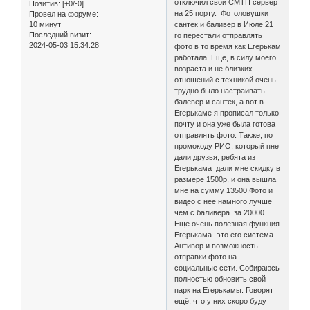
отключил свой СМТП сервер
Позитив:
[+0/-0]
на 25 порту. Фотоловушки
Провел на форуме:
10 минут
сантек и баливер в Июле 21
Последний визит:
го перестали отправлять
2024-05-03 15:34:28
фото в то время как Егерькам
работала..Ещё, в силу моего
возраста и не близких
отношений с техникой очень
трудно было настраивать
балевер и сантек, а вот в
Егерькаме я прописал только
почту и она уже была готова
отправлять фото. Также, по
промокоду РИО, который пне
дали друзья, ребята из
Егерькама дали мне скидку в
размере 1500р, и она вышла
мне на сумму 13500.Фото и
видео с неё намного лучше
чем с баливера за 20000.
Ещё очень полезная функция
Егерькама- это его система
Антивор и возможность
отправки фото на
социальные сети. Собираюсь
полностью обновить свой
парк на Егерькамы. Говорят
ещё, что у них скоро будут